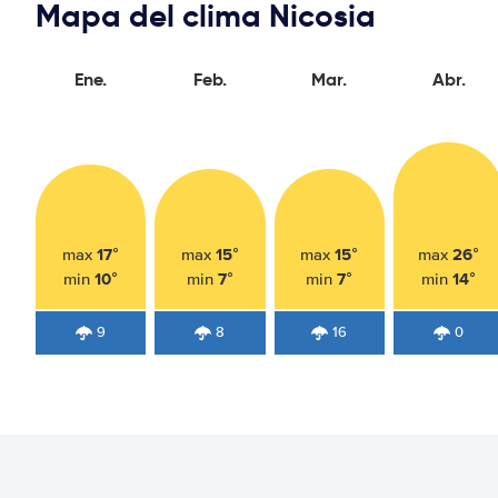
Mapa del clima Nicosia
Ene.
Feb.
Mar.
Abr.
17°
15°
15°
26°
max
max
max
max
10°
7°
7°
14°
min
min
min
min
9
8
16
0