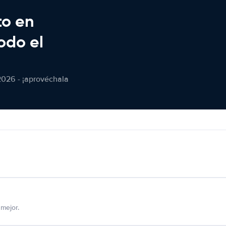
to en
odo el
2026 - ¡aprovéchala
mejor.