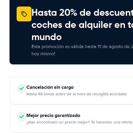
Hasta 20% de descuen
coches de alquiler en t
mundo
Esta promoción es válida hasta 11 de agosto de 
hoy mismo!
Cancelación
sin cargo
Hasta 48 horas antes de la hora de recogida acordada
Mejor precio garantizado
¿Has encontrado un precio mejor? Te haremos una oferta 