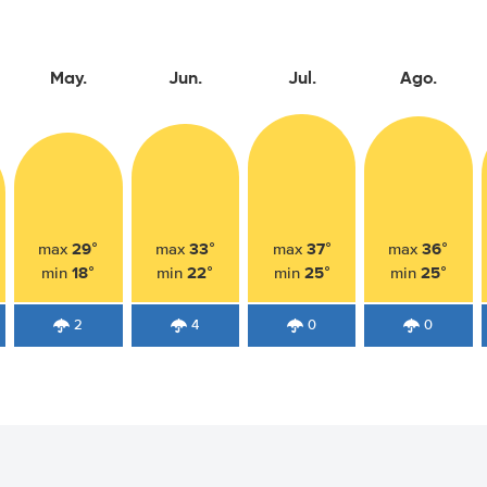
May.
Jun.
Jul.
Ago.
29°
33°
37°
36°
max
max
max
max
18°
22°
25°
25°
min
min
min
min
2
4
0
0