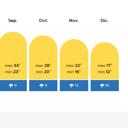
Sep.
Oct.
Nov.
Dic.
34°
28°
22°
17°
max
max
max
max
23°
20°
16°
12°
min
min
min
min
0
9
12
16