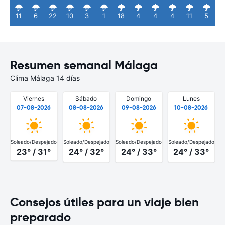
11
6
22
10
3
1
18
4
4
4
11
5
Resumen semanal Málaga
Clima Málaga 14 días
Viernes
Sábado
Domingo
Lunes
07-08-2026
08-08-2026
09-08-2026
10-08-2026
Soleado/Despejado
Soleado/Despejado
Soleado/Despejado
Soleado/Despejado
S
23° / 31°
24° / 32°
24° / 33°
24° / 33°
Consejos útiles para un viaje bien
preparado