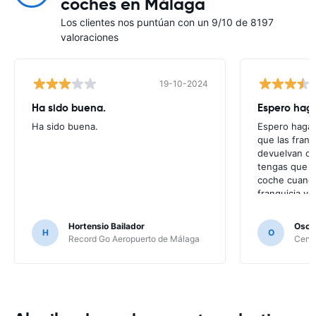
coches en Málaga
Los clientes nos puntúan con un 9/10 de 8197
valoraciones
19-10-2024
Ha sido buena.
Espero hag
Ha sido buena.
Espero hagan
que las franq
devuelvan co
tengas que e
coche cuando
franquicia y 
reservar en 
través de us
Hortensio Bailador
Osca
H
O
Centauro, es
Record Go Aeropuerto de Málaga
Centa
mejor que mi
gracias