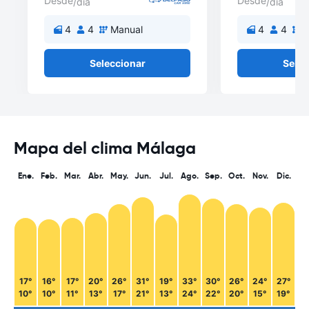
Desde
Desde
/día
/día
4
4
Manual
4
4
M
Seleccionar
Selec
Mapa del clima Málaga
Ene.
Feb.
Mar.
Abr.
May.
Jun.
Jul.
Ago.
Sep.
Oct.
Nov.
Dic.
17°
16°
17°
20°
26°
31°
19°
33°
30°
26°
24°
27°
10°
10°
11°
13°
17°
21°
13°
24°
22°
20°
15°
19°