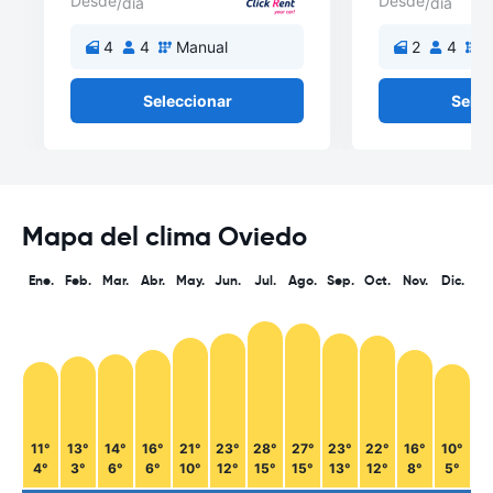
Desde
Desde
/día
/día
4
4
Manual
2
4
M
Seleccionar
Selec
Mapa del clima Oviedo
Ene.
Feb.
Mar.
Abr.
May.
Jun.
Jul.
Ago.
Sep.
Oct.
Nov.
Dic.
11°
13°
14°
16°
21°
23°
28°
27°
23°
22°
16°
10°
4°
3°
6°
6°
10°
12°
15°
15°
13°
12°
8°
5°