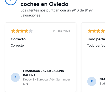
coches en Oviedo
Los clientes nos puntúan con un 9/10 de 8197
valoraciones
23-03-2024
Correcto
Todo perfec
Correcto
Todo perfect
FRANCISCO JAVIER BALLINA
BALLINA
F
FRAN
Keddy By Europcar Adv. Santander
F
Budge
S N