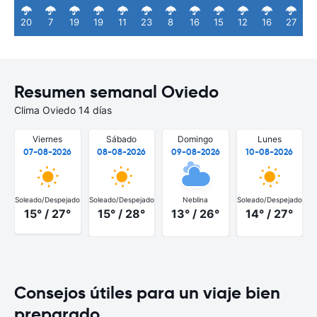
20
7
19
19
11
23
8
16
15
12
16
27
Resumen semanal Oviedo
Clima Oviedo 14 días
Viernes
Sábado
Domingo
Lunes
07-08-2026
08-08-2026
09-08-2026
10-08-2026
Soleado/Despejado
Soleado/Despejado
Neblina
Soleado/Despejado
S
15° / 27°
15° / 28°
13° / 26°
14° / 27°
Consejos útiles para un viaje bien
preparado