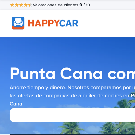
9
Valoraciones de clientes
/ 10
Punta Cana com
Ahorre tiempo y dinero. Nosotros comparamos por 
las ofertas de compañías de alquiler de coches en 
Cana.