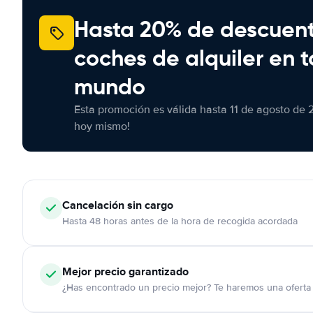
Hasta 20% de descuen
coches de alquiler en t
mundo
Esta promoción es válida hasta 11 de agosto de 
hoy mismo!
Cancelación
sin cargo
Hasta 48 horas antes de la hora de recogida acordada
Mejor precio garantizado
¿Has encontrado un precio mejor? Te haremos una oferta 