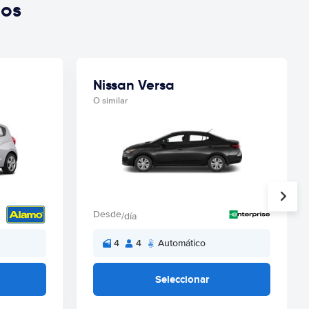
ios
Nissan Versa
O similar
Desde
/día
4
4
Automático
Seleccionar