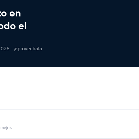
to en
odo el
2026 - ¡aprovéchala
mejor.