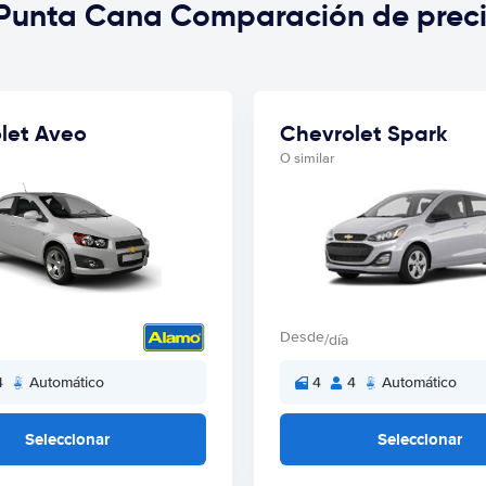
 Punta Cana Comparación de prec
let Aveo
Chevrolet Spark
O similar
Desde
/día
4
Automático
4
4
Automático
Seleccionar
Seleccionar