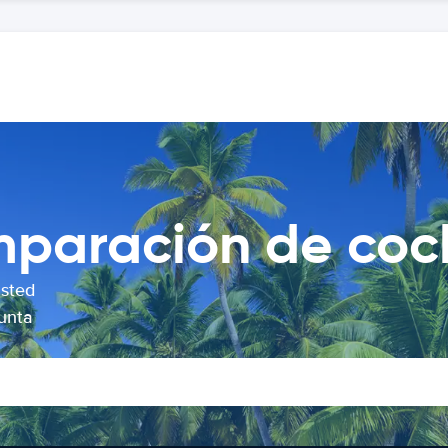
paración de coch
usted
Punta