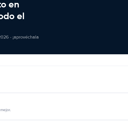
to en
odo el
2026 - ¡aprovéchala
mejor.