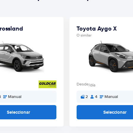
rossland
Toyota Aygo X
O similar
Desde
/día
4
Manual
2
4
Manual
Seleccionar
Seleccionar