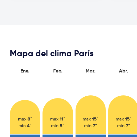
Mapa del clima París
Ene.
Feb.
Mar.
Abr.
8°
11°
15°
15°
max
max
max
max
4°
5°
7°
7°
min
min
min
min