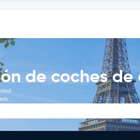
ón de coches de 
usted
rís.