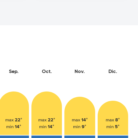
Sep.
Oct.
Nov.
Dic.
22°
22°
14°
8°
max
max
max
max
14°
14°
9°
5°
min
min
min
min