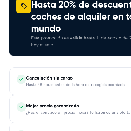
Hasta 20% de descuen
coches de alquiler en t
mundo
Esta promoción es válida hasta 11 de agosto de 
hoy mismo!
Cancelación
sin cargo
Hasta 48 horas antes de la hora de recogida acordada
Mejor precio garantizado
¿Has encontrado un precio mejor? Te haremos una oferta 