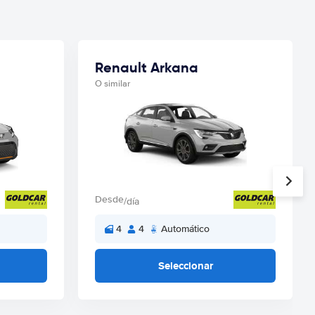
Renault Arkana
O similar
Desde
/día
4
4
Automático
Seleccionar