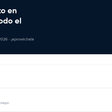
to en
odo el
2026 - ¡aprovéchala
mejor.