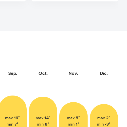
Sep.
Oct.
Nov.
Dic.
16°
14°
5°
2°
max
max
max
max
7°
8°
1°
-3°
min
min
min
min