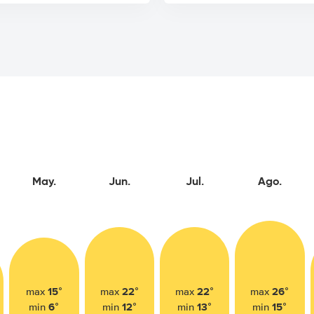
May.
Jun.
Jul.
Ago.
15°
22°
22°
26°
max
max
max
max
6°
12°
13°
15°
min
min
min
min