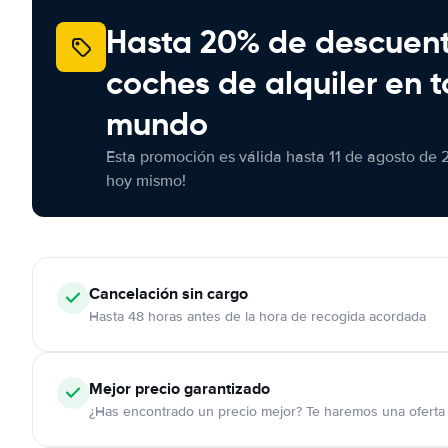
Hasta 20% de descuen
coches de alquiler en t
mundo
Esta promoción es válida hasta 11 de agosto de 
hoy mismo!
Cancelación
sin cargo
Hasta 48 horas antes de la hora de recogida acordada
Mejor precio garantizado
¿Has encontrado un precio mejor? Te haremos una oferta 