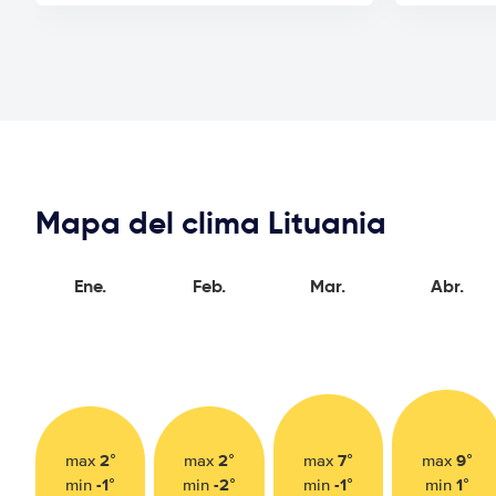
Mapa del clima Lituania
Ene.
Feb.
Mar.
Abr.
2°
2°
7°
9°
max
max
max
max
-1°
-2°
-1°
1°
min
min
min
min