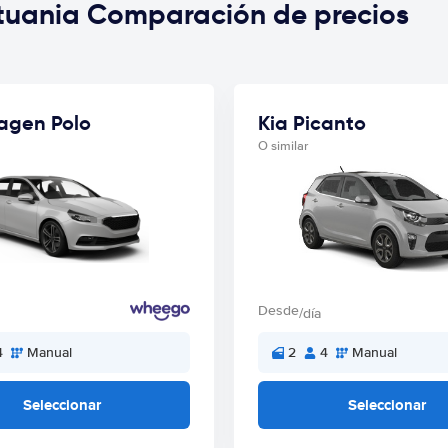
ituania Comparación de precios
agen Polo
Kia Picanto
O similar
Desde
/día
4
Manual
2
4
Manual
Seleccionar
Seleccionar