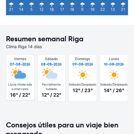
21
14
5
12
18
17
18
9
18
22
13
21
Resumen semanal Riga
Clima Riga 14 días
Viernes
Sábado
Domingo
Lunes
07-08-2026
08-08-2026
09-08-2026
10-08-2026
Lluvia moderada
Parcialmente
Soleado/Despejado
Soleado/Despejado
a intervalos
nublado
12° / 23°
14° / 26°
16° / 22°
12° / 22°
Consejos útiles para un viaje bien
preparado