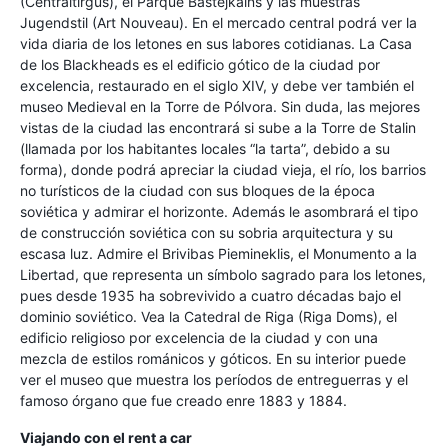
(Centraltirgus), el Parque Bastejkalns y las muestras
Jugendstil (Art Nouveau). En el mercado central podrá ver la
vida diaria de los letones en sus labores cotidianas. La Casa
de los Blackheads es el edificio gótico de la ciudad por
excelencia, restaurado en el siglo XIV, y debe ver también el
museo Medieval en la Torre de Pólvora. Sin duda, las mejores
vistas de la ciudad las encontrará si sube a la Torre de Stalin
(llamada por los habitantes locales “la tarta”, debido a su
forma), donde podrá apreciar la ciudad vieja, el río, los barrios
no turísticos de la ciudad con sus bloques de la época
soviética y admirar el horizonte. Además le asombrará el tipo
de construcción soviética con su sobria arquitectura y su
escasa luz. Admire el Brivibas Piemineklis, el Monumento a la
Libertad, que representa un símbolo sagrado para los letones,
pues desde 1935 ha sobrevivido a cuatro décadas bajo el
dominio soviético. Vea la Catedral de Riga (Riga Doms), el
edificio religioso por excelencia de la ciudad y con una
mezcla de estilos románicos y góticos. En su interior puede
ver el museo que muestra los períodos de entreguerras y el
famoso órgano que fue creado enre 1883 y 1884.
Viajando con el rent a car