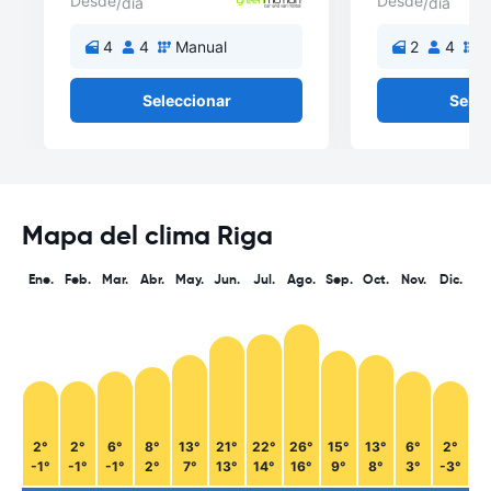
Desde
Desde
/día
/día
4
4
Manual
2
4
M
Seleccionar
Selec
Mapa del clima Riga
Ene.
Feb.
Mar.
Abr.
May.
Jun.
Jul.
Ago.
Sep.
Oct.
Nov.
Dic.
2°
2°
6°
8°
13°
21°
22°
26°
15°
13°
6°
2°
-1°
-1°
-1°
2°
7°
13°
14°
16°
9°
8°
3°
-3°