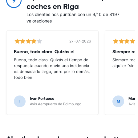
9
coches en Riga
Los clientes nos puntúan con un 9/10 de 8197
valoraciones
27-07-2026
Buena, todo claro. Quizás el
Siempre re
Buena, todo claro. Quizás el tiempo de
Siempre reco
respuesta cuando envío una incidencia
alquiler "sin
es demasiado largo, pero por lo demás,
todo bien.
Ivan Fortuoso
Mari
I
M
Avis Aeropuerto de Edimburgo
Avis 