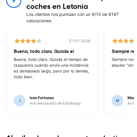
9
coches en Letonia
Los clientes nos puntúan con un 9/10 de 8197
valoraciones
27-07-2026
Buena, todo claro. Quizás el
Siempre re
Buena, todo claro. Quizás el tiempo de
Siempre reco
respuesta cuando envío una incidencia
alquiler "sin
es demasiado largo, pero por lo demás,
todo bien.
Ivan Fortuoso
Mari
I
M
Avis Aeropuerto de Edimburgo
Avis 