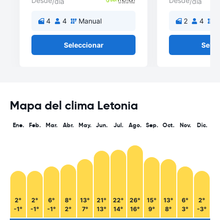
Desde
Desde
/día
/día
4
4
Manual
2
4
M
Seleccionar
Selec
Mapa del clima Letonia
Ene.
Feb.
Mar.
Abr.
May.
Jun.
Jul.
Ago.
Sep.
Oct.
Nov.
Dic.
2°
2°
6°
8°
13°
21°
22°
26°
15°
13°
6°
2°
-1°
-1°
-1°
2°
7°
13°
14°
16°
9°
8°
3°
-3°