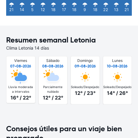
21
14
5
12
18
17
18
9
18
22
13
21
Resumen semanal Letonia
Clima Letonia 14 días
Viernes
Sábado
Domingo
Lunes
07-08-2026
08-08-2026
09-08-2026
10-08-2026
Lluvia moderada
Parcialmente
Soleado/Despejado
Soleado/Despejado
a intervalos
nublado
12° / 23°
14° / 26°
16° / 22°
12° / 22°
Consejos útiles para un viaje bien
preparado