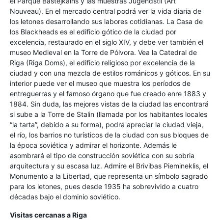
el Parque Bastejkalns y las muestras Jugendstil (Art
Nouveau). En el mercado central podrá ver la vida diaria de
los letones desarrollando sus labores cotidianas. La Casa de
los Blackheads es el edificio gótico de la ciudad por
excelencia, restaurado en el siglo XIV, y debe ver también el
museo Medieval en la Torre de Pólvora. Vea la Catedral de
Riga (Riga Doms), el edificio religioso por excelencia de la
ciudad y con una mezcla de estilos románicos y góticos. En su
interior puede ver el museo que muestra los períodos de
entreguerras y el famoso órgano que fue creado enre 1883 y
1884. Sin duda, las mejores vistas de la ciudad las encontrará
si sube a la Torre de Stalin (llamada por los habitantes locales
“la tarta”, debido a su forma), podrá apreciar la ciudad vieja,
el río, los barrios no turísticos de la ciudad con sus bloques de
la época soviética y admirar el horizonte. Además le
asombrará el tipo de construcción soviética con su sobria
arquitectura y su escasa luz. Admire el Brivibas Piemineklis, el
Monumento a la Libertad, que representa un símbolo sagrado
para los letones, pues desde 1935 ha sobrevivido a cuatro
décadas bajo el dominio soviético.
Visitas cercanas a Riga