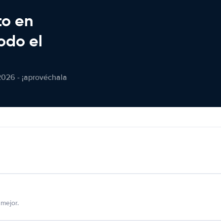
to en
odo el
2026 - ¡aprovéchala
mejor.