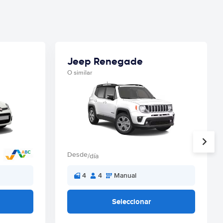
Jeep Renegade
O similar
Desde
/día
4
4
Manual
Seleccionar