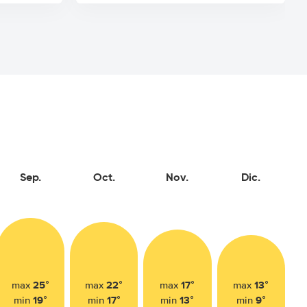
Sep.
Oct.
Nov.
Dic.
25°
22°
17°
13°
max
max
max
max
19°
17°
13°
9°
min
min
min
min