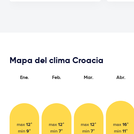
Mapa del clima Croacia
Ene.
Feb.
Mar.
Abr.
12°
12°
12°
16°
max
max
max
max
9°
7°
7°
11°
min
min
min
min