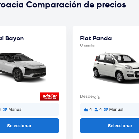
roacia Comparación de precios
i Bayon
Fiat Panda
O similar
Desde
/día
4
Manual
4
4
Manual
Seleccionar
Seleccionar