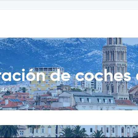
ción de coches d
usted
n