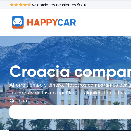
9
Valoraciones de clientes
/ 10
Croacia compara
Ahorre tiempo y dinero. Nosotros comparamos por 
las ofertas de las compañías de alquiler de coches e
Croacia.