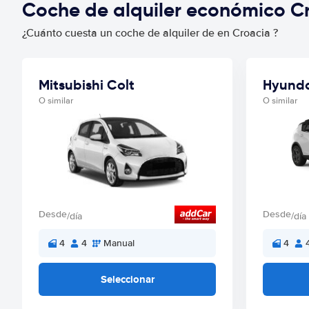
Coche de alquiler económico C
¿Cuánto cuesta un coche de alquiler de en Croacia ?
Mitsubishi Colt
Hyunda
O similar
O similar
Desde
Desde
/día
/día
4
4
Manual
4
Seleccionar