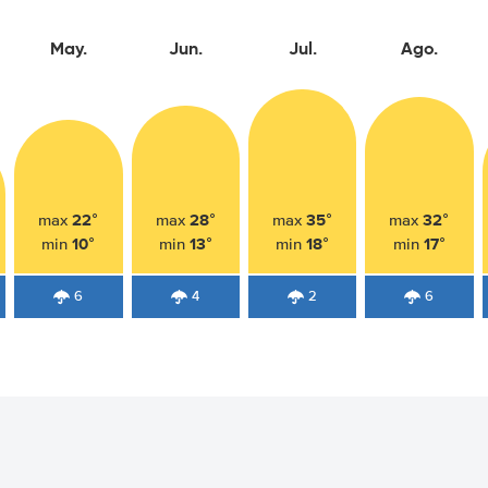
May.
Jun.
Jul.
Ago.
22°
28°
35°
32°
max
max
max
max
10°
13°
18°
17°
min
min
min
min
6
4
2
6