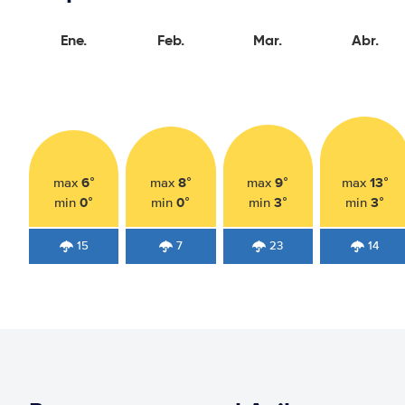
Ene.
Feb.
Mar.
Abr.
6°
8°
9°
13°
max
max
max
max
0°
0°
3°
3°
min
min
min
min
15
7
23
14