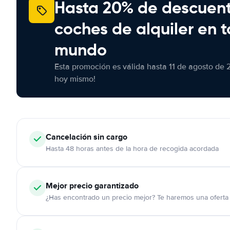
Hasta 20% de descuen
coches de alquiler en t
mundo
Esta promoción es válida hasta 11 de agosto de 
hoy mismo!
Cancelación
sin cargo
Hasta 48 horas antes de la hora de recogida acordada
Mejor precio garantizado
¿Has encontrado un precio mejor? Te haremos una oferta 