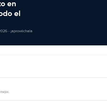
to en
odo el
2026 - ¡aprovéchala
mejor.