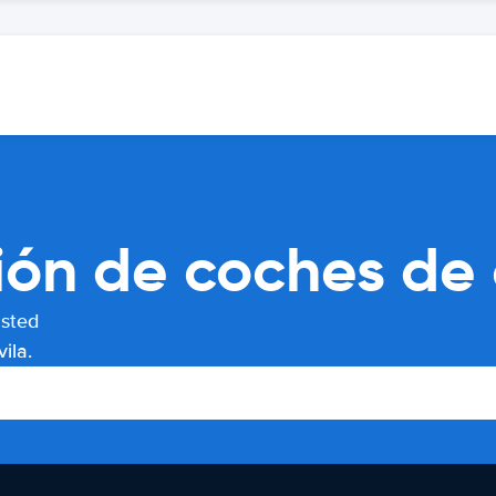
ón de coches de 
usted
ila.