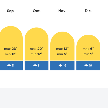
Sep.
Oct.
Nov.
Dic.
23°
20°
12°
6°
max
max
max
max
12°
12°
5°
1°
min
min
min
min
11
8
16
19