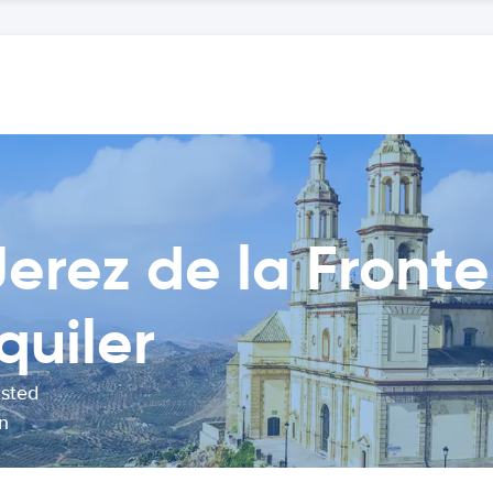
erez de la Front
quiler
usted
n