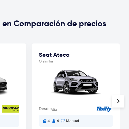
a en Comparación de precios
Seat Ateca
O similar
Desde
/día
4
4
Manual