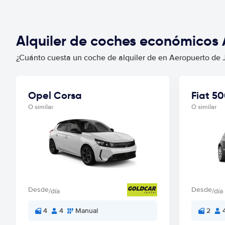
Alquiler de coches económicos 
¿Cuánto cuesta un coche de alquiler de en Aeropuerto de J
Opel Corsa
Fiat 5
O similar
O similar
Desde
Desde
/día
/día
4
4
Manual
2