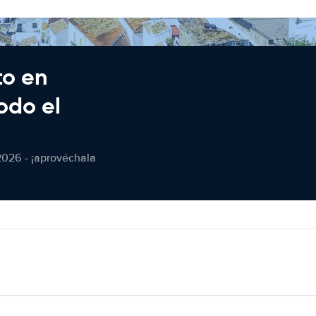
to en
odo el
2026 - ¡aprovéchala