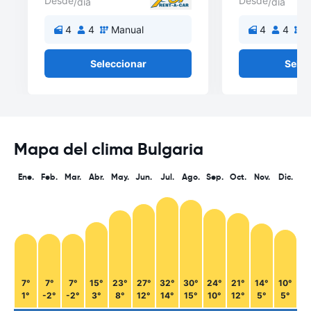
Desde
Desde
/día
/día
4
4
Manual
4
4
M
Seleccionar
Selec
Mapa del clima Bulgaria
Ene.
Feb.
Mar.
Abr.
May.
Jun.
Jul.
Ago.
Sep.
Oct.
Nov.
Dic.
7°
7°
7°
15°
23°
27°
32°
30°
24°
21°
14°
10°
1°
-2°
-2°
3°
8°
12°
14°
15°
10°
12°
5°
5°