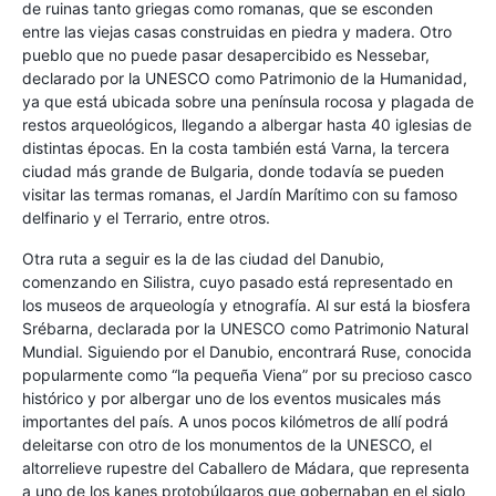
de ruinas tanto griegas como romanas, que se esconden
entre las viejas casas construidas en piedra y madera. Otro
pueblo que no puede pasar desapercibido es Nessebar,
declarado por la UNESCO como Patrimonio de la Humanidad,
ya que está ubicada sobre una península rocosa y plagada de
restos arqueológicos, llegando a albergar hasta 40 iglesias de
distintas épocas. En la costa también está Varna, la tercera
ciudad más grande de Bulgaria, donde todavía se pueden
visitar las termas romanas, el Jardín Marítimo con su famoso
delfinario y el Terrario, entre otros.
Otra ruta a seguir es la de las ciudad del Danubio,
comenzando en Silistra, cuyo pasado está representado en
los museos de arqueología y etnografía. Al sur está la biosfera
Srébarna, declarada por la UNESCO como Patrimonio Natural
Mundial. Siguiendo por el Danubio, encontrará Ruse, conocida
popularmente como “la pequeña Viena” por su precioso casco
histórico y por albergar uno de los eventos musicales más
importantes del país. A unos pocos kilómetros de allí podrá
deleitarse con otro de los monumentos de la UNESCO, el
altorrelieve rupestre del Caballero de Mádara, que representa
a uno de los kanes protobúlgaros que gobernaban en el siglo