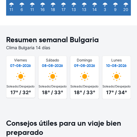
11
6
11
16
18
17
13
13
14
3
9
20
Resumen semanal Bulgaria
Clima Bulgaria 14 días
Viernes
Sábado
Domingo
Lunes
07-08-2026
08-08-2026
09-08-2026
10-08-2026
Soleado/Despejado
Soleado/Despejado
Soleado/Despejado
Soleado/Despejado
S
17° / 32°
18° / 33°
18° / 33°
17° / 34°
Consejos útiles para un viaje bien
preparado