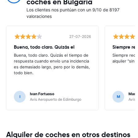
coches en Bulgaria
Los clientes nos puntúan con un 9/10 de 8197
valoraciones
27-07-2026
Buena, todo claro. Quizás el
Siempre re
Buena, todo claro. Quizás el tiempo de
Siempre reco
respuesta cuando envío una incidencia
alquiler "sin
es demasiado largo, pero por lo demás,
todo bien.
Ivan Fortuoso
Mari
I
M
Avis Aeropuerto de Edimburgo
Avis 
Alquiler de coches en otros destinos