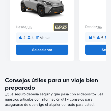
Desde
Desde
/día
/día
4
4
M
4
4
Manual
Seleccionar
Selec
Consejos útiles para un viaje bien
preparado
¿Qué seguro debería seguir y qué pasa con el depósito? Lea
nuestros artículos con información útil y consejos para
asegurarse de que elige el alquiler correcto para usted.