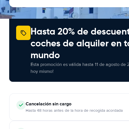
Hasta 20% de descuen
coches de alquiler en t
mundo
Esta promoción es válida hasta 11 de agosto de 
hoy mismo!
Cancelación
sin cargo
Hasta 48 horas antes de la hora de recogida acordada