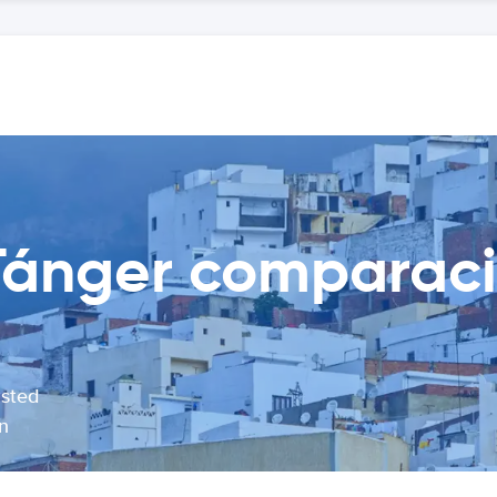
Tánger comparaci
usted
n