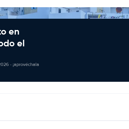
to en
odo el
2026 - ¡aprovéchala