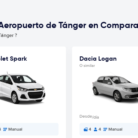
 Aeropuerto de Tánger en Compara
Tánger ?
let Spark
Dacia Logan
O similar
Desde
/día
4
Manual
4
4
Manual