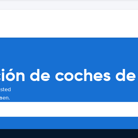
ón de coches de 
usted
aen.