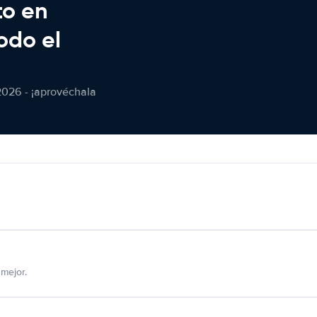
to en
odo el
2026 - ¡aprovéchala
mejor.