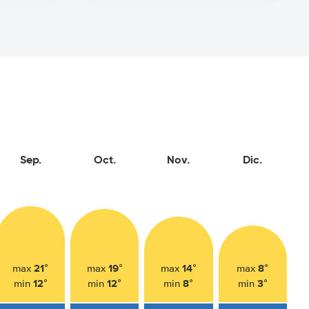
Sep.
Oct.
Nov.
Dic.
21°
19°
14°
8°
max
max
max
max
12°
12°
8°
3°
min
min
min
min