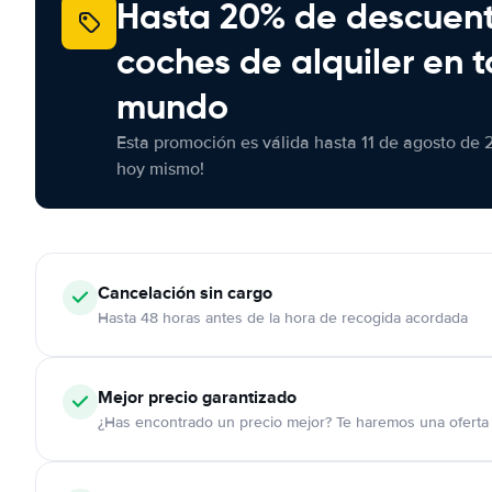
Hasta 20% de descuen
coches de alquiler en t
mundo
Esta promoción es válida hasta 11 de agosto de 
hoy mismo!
Cancelación
sin cargo
Hasta 48 horas antes de la hora de recogida acordada
Mejor precio garantizado
¿Has encontrado un precio mejor? Te haremos una oferta 