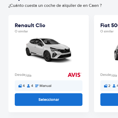
¿Cuánto cuesta un coche de alquiler de en Caen ?
Renault Clio
Fiat 5
O similar
O similar
Desde
Desde
/día
/día
4
4
Manual
2
Seleccionar