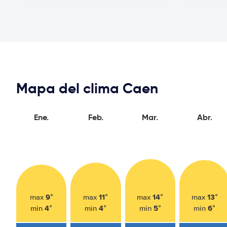
Mapa del clima Caen
Ene.
Feb.
Mar.
Abr.
9°
11°
14°
13°
max
max
max
max
4°
4°
5°
6°
min
min
min
min