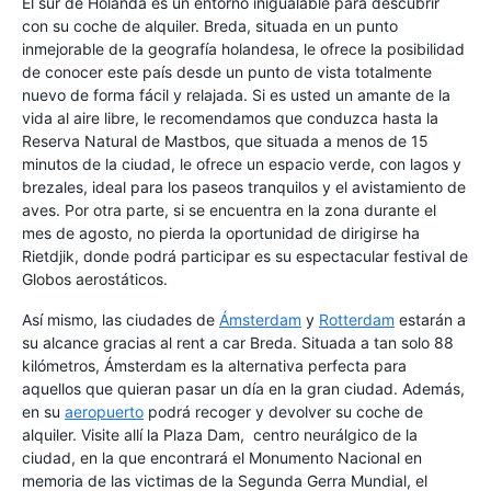
El sur de Holanda es un entorno inigualable para descubrir
con su coche de alquiler. Breda, situada en un punto
inmejorable de la geografía holandesa, le ofrece la posibilidad
de conocer este país desde un punto de vista totalmente
nuevo de forma fácil y relajada. Si es usted un amante de la
vida al aire libre, le recomendamos que conduzca hasta la
Reserva Natural de Mastbos, que situada a menos de 15
minutos de la ciudad, le ofrece un espacio verde, con lagos y
brezales, ideal para los paseos tranquilos y el avistamiento de
aves. Por otra parte, si se encuentra en la zona durante el
mes de agosto, no pierda la oportunidad de dirigirse ha
Rietdjik, donde podrá participar es su espectacular festival de
Globos aerostáticos.
Así mismo, las ciudades de
Ámsterdam
y
Rotterdam
estarán a
su alcance gracias al rent a car Breda. Situada a tan solo 88
kilómetros, Ámsterdam es la alternativa perfecta para
aquellos que quieran pasar un día en la gran ciudad. Además,
en su
aeropuerto
podrá recoger y devolver su coche de
alquiler. Visite allí la Plaza Dam, centro neurálgico de la
ciudad, en la que encontrará el Monumento Nacional en
memoria de las victimas de la Segunda Gerra Mundial, el