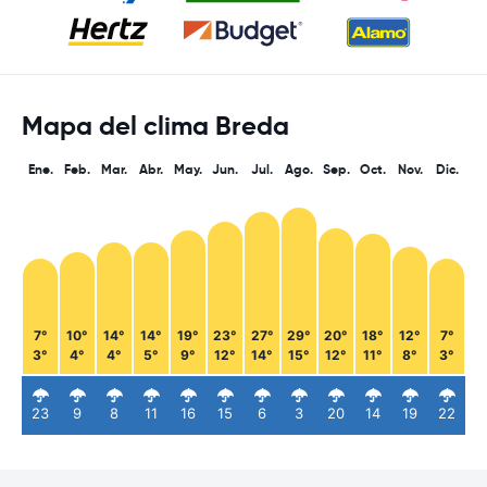
Mapa del clima Breda
Ene.
Feb.
Mar.
Abr.
May.
Jun.
Jul.
Ago.
Sep.
Oct.
Nov.
Dic.
7°
10°
14°
14°
19°
23°
27°
29°
20°
18°
12°
7°
3°
4°
4°
5°
9°
12°
14°
15°
12°
11°
8°
3°
23
9
8
11
16
15
6
3
20
14
19
22