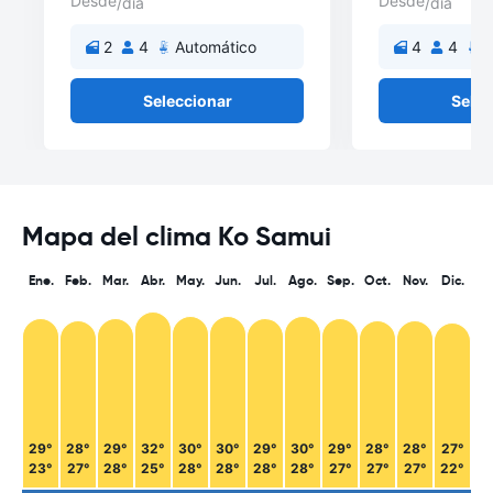
Desde
Desde
/día
/día
2
4
Automático
4
4
A
Seleccionar
Selec
Mapa del clima Ko Samui
Ene.
Feb.
Mar.
Abr.
May.
Jun.
Jul.
Ago.
Sep.
Oct.
Nov.
Dic.
29°
28°
29°
32°
30°
30°
29°
30°
29°
28°
28°
27°
23°
27°
28°
25°
28°
28°
28°
28°
27°
27°
27°
22°