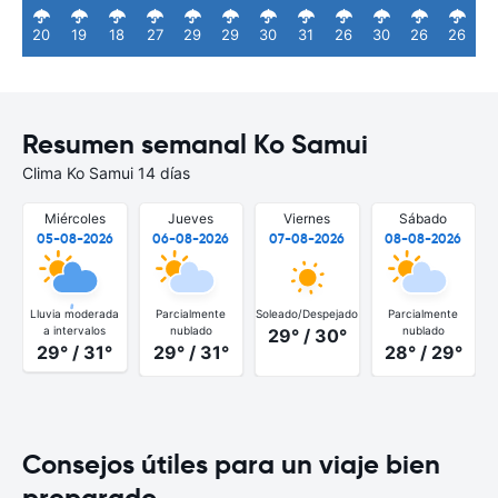
20
19
18
27
29
29
30
31
26
30
26
26
Resumen semanal Ko Samui
Clima Ko Samui 14 días
Miércoles
Jueves
Viernes
Sábado
05-08-2026
06-08-2026
07-08-2026
08-08-2026
Lluvia moderada
Parcialmente
Soleado/Despejado
Parcialmente
a intervalos
nublado
nublado
29° / 30°
29° / 31°
29° / 31°
28° / 29°
Consejos útiles para un viaje bien
preparado