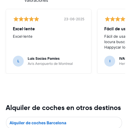
valoraciones
23-06-2025
Excel·lente
Fácil de usa
Excel·lente
Fácil de usar
locura buscar
Happycar lo t
Luis Socias Pamies
IVAN
L
I
Avis Aeropuerto de Montreal
Hertz
Alquiler de coches en otros destinos
Alquiler de coches Barcelona