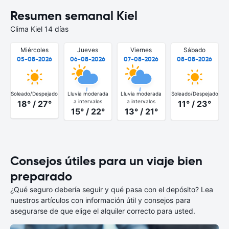
Resumen semanal Kiel
Clima Kiel 14 días
Miércoles
Jueves
Viernes
Sábado
05-08-2026
06-08-2026
07-08-2026
08-08-2026
Soleado/Despejado
Lluvia moderada
Lluvia moderada
Soleado/Despejado
S
a intervalos
a intervalos
18° / 27°
11° / 23°
15° / 22°
13° / 21°
Consejos útiles para un viaje bien
preparado
¿Qué seguro debería seguir y qué pasa con el depósito? Lea
nuestros artículos con información útil y consejos para
asegurarse de que elige el alquiler correcto para usted.