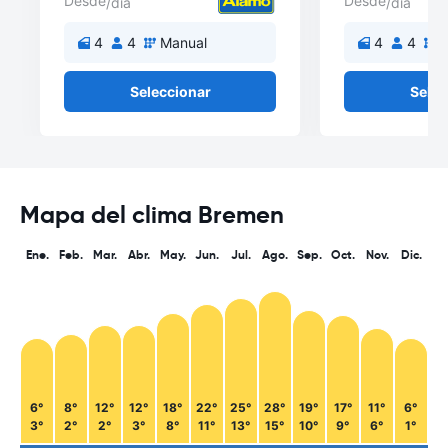
Desde
Desde
/día
/día
4
4
Manual
4
4
M
Seleccionar
Selec
Mapa del clima Bremen
Ene.
Feb.
Mar.
Abr.
May.
Jun.
Jul.
Ago.
Sep.
Oct.
Nov.
Dic.
6°
8°
12°
12°
18°
22°
25°
28°
19°
17°
11°
6°
3°
2°
2°
3°
8°
11°
13°
15°
10°
9°
6°
1°