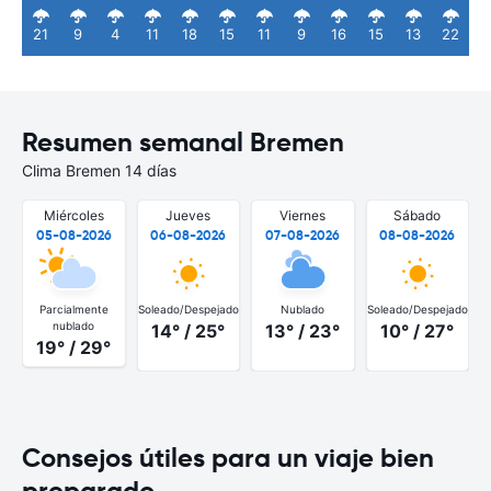
21
9
4
11
18
15
11
9
16
15
13
22
Resumen semanal Bremen
Clima Bremen 14 días
Miércoles
Jueves
Viernes
Sábado
05-08-2026
06-08-2026
07-08-2026
08-08-2026
Parcialmente
Soleado/Despejado
Nublado
Soleado/Despejado
S
nublado
14° / 25°
13° / 23°
10° / 27°
19° / 29°
Consejos útiles para un viaje bien
preparado