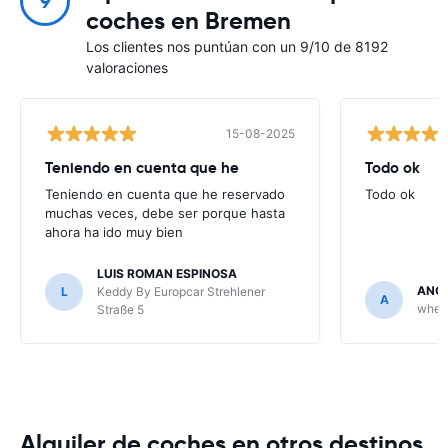
9
coches en Bremen
Los clientes nos puntúan con un 9/10 de 8192
valoraciones
15-08-2025
Teniendo en cuenta que he
Todo ok
Teniendo en cuenta que he reservado
Todo ok
muchas veces, debe ser porque hasta
ahora ha ido muy bien
LUIS ROMAN ESPINOSA
ANGE
L
Keddy By Europcar Strehlener
A
wheeg
Straße 5
Alquiler de coches en otros destinos