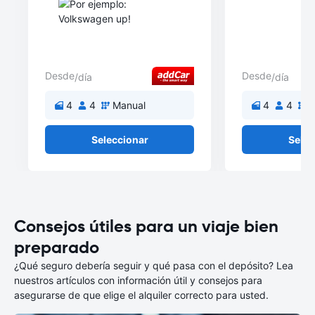
Desde
Desde
/día
/día
4
4
Manual
4
4
M
Seleccionar
Selec
Consejos útiles para un viaje bien
preparado
¿Qué seguro debería seguir y qué pasa con el depósito? Lea
nuestros artículos con información útil y consejos para
asegurarse de que elige el alquiler correcto para usted.