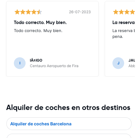
26-07-2023
Todo correcto. Muy bien.
La reserva 
Todo correcto. Muy bien.
La reserva b
pena.
IÃ±IGO
JAUM
I
J
Centauro Aeropuerto de Fira
Abbyc
Alquiler de coches en otros destinos
Alquiler de coches Barcelona