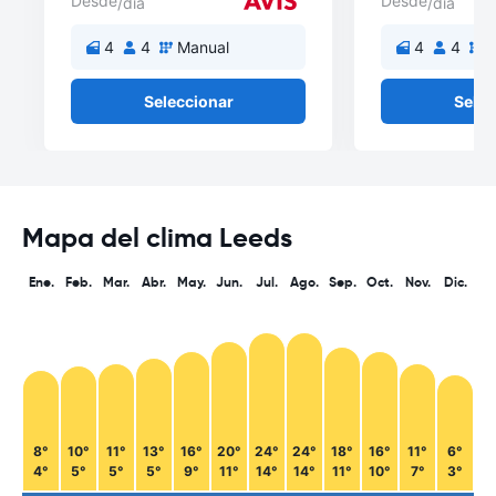
Desde
Desde
/día
/día
4
4
Manual
4
4
M
Seleccionar
Selec
Mapa del clima Leeds
Ene.
Feb.
Mar.
Abr.
May.
Jun.
Jul.
Ago.
Sep.
Oct.
Nov.
Dic.
8°
10°
11°
13°
16°
20°
24°
24°
18°
16°
11°
6°
4°
5°
5°
5°
9°
11°
14°
14°
11°
10°
7°
3°