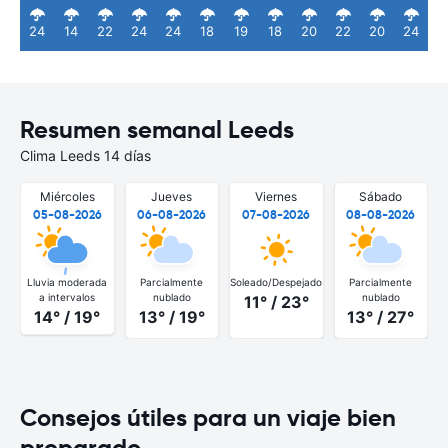
24
14
22
24
24
18
19
18
20
22
20
24
Resumen semanal Leeds
Clima Leeds 14 días
Miércoles
Jueves
Viernes
Sábado
05-08-2026
06-08-2026
07-08-2026
08-08-2026
Lluvia moderada
Parcialmente
Soleado/Despejado
Parcialmente
a intervalos
nublado
nublado
11° / 23°
14° / 19°
13° / 19°
13° / 27°
Consejos útiles para un viaje bien
preparado