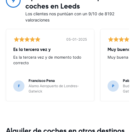
9
coches en Leeds
Los clientes nos puntúan con un 9/10 de 8192
valoraciones
05-01-2025
Es la tercera vez y
Muy buena 
Es la tercera vez y de momento todo
Muy buena c
correcto
Francisco Pena
Pabl
F
Alamo Aeropuerto de Londres-
P
Budge
Gatwick
Gatw
Alquiler de coches en otros destinos