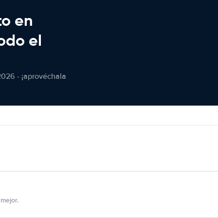
to en
odo el
2026 - ¡aprovéchala
mejor.