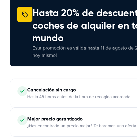
Hasta 20% de descuen
coches de alquiler en t
mundo
Esta promoción es válida hasta 11 de agosto de 
hoy mismo!
Cancelación
sin cargo
Hasta 48 horas antes de la hora de recogida acordada
Mejor precio garantizado
¿Has encontrado un precio mejor? Te haremos una oferta 