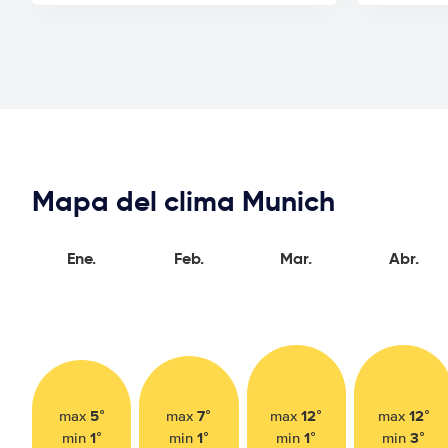
Mapa del clima Munich
Ene.
Feb.
Mar.
Abr.
5°
7°
12°
12°
max
max
max
max
1°
1°
1°
3°
min
min
min
min