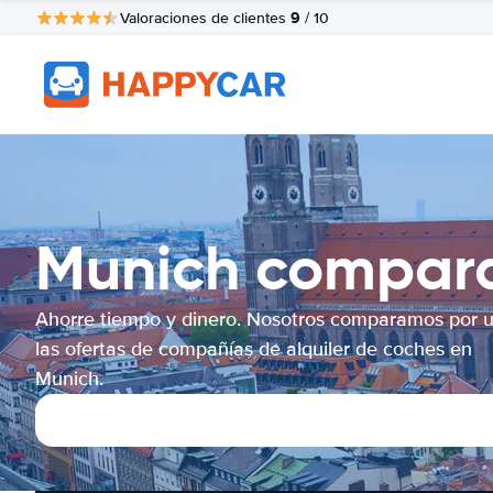
9
Valoraciones de clientes
/ 10
Munich compara
Ahorre tiempo y dinero. Nosotros comparamos por 
las ofertas de compañías de alquiler de coches en
Munich.