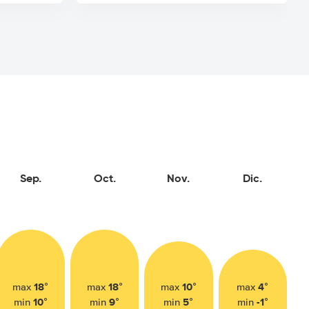
Sep.
Oct.
Nov.
Dic.
18°
18°
10°
4°
max
max
max
max
10°
9°
5°
-1°
min
min
min
min