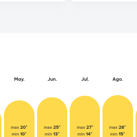
May.
Jun.
Jul.
Ago.
20°
25°
27°
28°
max
max
max
max
10°
13°
14°
15°
min
min
min
min