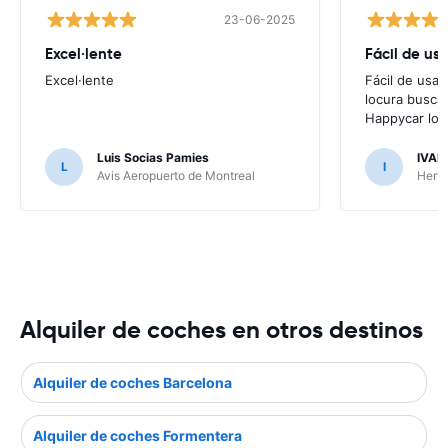
23-06-2025
Excel·lente
Fácil de usa
Excel·lente
Fácil de usar
locura buscar
Happycar lo t
Luis Socias Pamies
IVAN
L
I
Avis Aeropuerto de Montreal
Hertz
Alquiler de coches en otros destinos
Alquiler de coches Barcelona
Alquiler de coches Formentera