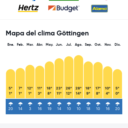
Mapa del clima Göttingen
Ene.
Feb.
Mar.
Abr.
May.
Jun.
Jul.
Ago.
Sep.
Oct.
Nov.
Dic.
5°
7°
12°
11°
18°
23°
26°
28°
18°
17°
10°
5°
1°
1°
1°
3°
8°
11°
12°
14°
9°
8°
4°
0°
20
14
3
16
19
14
10
10
18
10
16
20