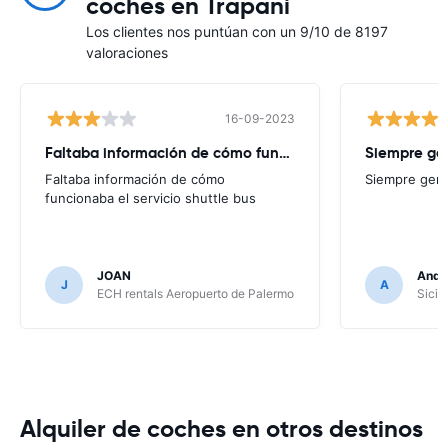
coches en Trapani
Los clientes nos puntúan con un 9/10 de 8197
valoraciones
16-09-2023
Faltaba información de cómo funcionaba
Siempre ge
Faltaba información de cómo
Siempre geni
funcionaba el servicio shuttle bus
JOAN
Andr
J
A
ECH rentals Aeropuerto de Palermo
Sicil
Alquiler de coches en otros destinos