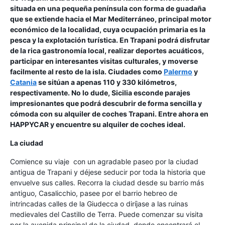
situada en una pequeña península con forma de guadaña
que se extiende hacia el Mar Mediterráneo, principal motor
económico de la localidad, cuya ocupación primaria es la
pesca y la explotación turística. En Trapani podrá disfrutar
de la rica gastronomía local, realizar deportes acuáticos,
participar en interesantes visitas culturales, y moverse
facilmente al resto de la isla. Ciudades como
Palermo
y
Catania
se sitúan a apenas 110 y 330 kilómetros,
respectivamente. No lo dude, Sicilia esconde parajes
impresionantes que podrá descubrir de forma sencilla y
cómoda con su alquiler de coches Trapani. Entre ahora en
HAPPYCAR y encuentre su alquiler de coches ideal.
La ciudad
Comience su viaje con un agradable paseo por la ciudad
antigua de Trapani y déjese seducir por toda la historia que
envuelve sus calles. Recorra la ciudad desde su barrio más
antiguo, Casalicchio, pasee por el barrio hebreo de
intrincadas calles de la Giudecca o diríjase a las ruinas
medievales del Castillo de Terra. Puede comenzar su visita
por la avenida principal de la ciudad, donde encontrará el