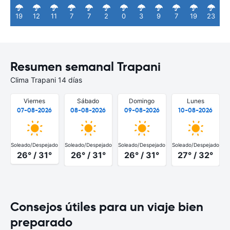
19
12
11
7
7
2
0
3
9
7
19
23
Resumen semanal Trapani
Clima Trapani 14 días
Viernes
Sábado
Domingo
Lunes
07-08-2026
08-08-2026
09-08-2026
10-08-2026
Soleado/Despejado
Soleado/Despejado
Soleado/Despejado
Soleado/Despejado
S
26° / 31°
26° / 31°
26° / 31°
27° / 32°
Consejos útiles para un viaje bien
preparado