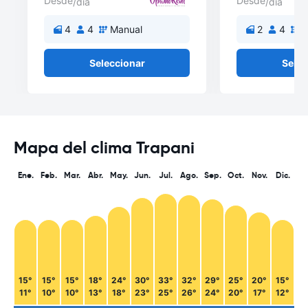
Desde
Desde
/día
/día
4
4
Manual
2
4
M
Seleccionar
Selec
Mapa del clima Trapani
Ene.
Feb.
Mar.
Abr.
May.
Jun.
Jul.
Ago.
Sep.
Oct.
Nov.
Dic.
15°
15°
15°
18°
24°
30°
33°
32°
29°
25°
20°
15°
11°
10°
10°
13°
18°
23°
25°
26°
24°
20°
17°
12°