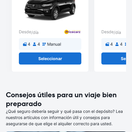
Desde
Desde
/día
/día
4
4
Manual
4
4
M
Seleccionar
Selec
Consejos útiles para un viaje bien
preparado
¿Qué seguro debería seguir y qué pasa con el depósito? Lea
nuestros artículos con información útil y consejos para
asegurarse de que elige el alquiler correcto para usted.