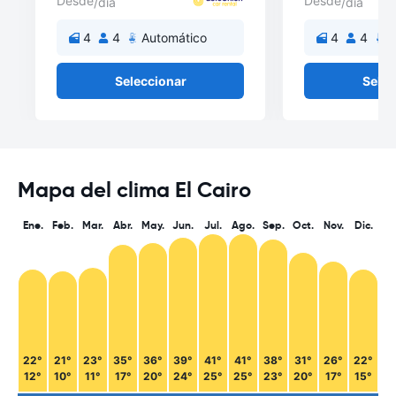
Desde
Desde
/día
/día
4
4
Automático
4
4
A
Seleccionar
Selec
Mapa del clima El Cairo
Ene.
Feb.
Mar.
Abr.
May.
Jun.
Jul.
Ago.
Sep.
Oct.
Nov.
Dic.
22°
21°
23°
35°
36°
39°
41°
41°
38°
31°
26°
22°
12°
10°
11°
17°
20°
24°
25°
25°
23°
20°
17°
15°