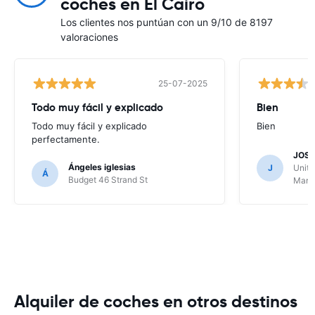
coches en El Cairo
Los clientes nos puntúan con un 9/10 de 8197
valoraciones
25-07-2025
Todo muy fácil y explicado
Bien
Todo muy fácil y explicado
Bien
perfectamente.
JOSE
Ángeles iglesias
J
Unite
Á
Budget 46 Strand St
Marr
Alquiler de coches en otros destinos