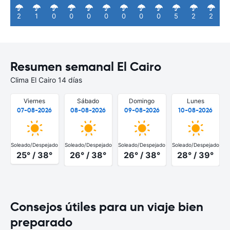
2
1
0
0
0
0
0
0
0
5
2
2
Resumen semanal El Cairo
Clima El Cairo 14 días
Viernes
Sábado
Domingo
Lunes
07-08-2026
08-08-2026
09-08-2026
10-08-2026
Soleado/Despejado
Soleado/Despejado
Soleado/Despejado
Soleado/Despejado
S
25° / 38°
26° / 38°
26° / 38°
28° / 39°
Consejos útiles para un viaje bien
preparado