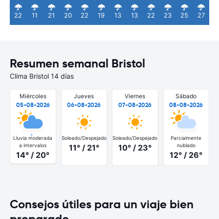
22
11
21
20
22
19
13
13
22
23
25
27
Resumen semanal Bristol
Clima Bristol 14 días
Miércoles
Jueves
Viernes
Sábado
05-08-2026
06-08-2026
07-08-2026
08-08-2026
Lluvia moderada
Soleado/Despejado
Soleado/Despejado
Parcialmente
S
a intervalos
nublado
11° / 21°
10° / 23°
14° / 20°
12° / 26°
Consejos útiles para un viaje bien
preparado