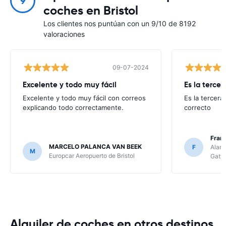
9
coches en Bristol
Los clientes nos puntúan con un 9/10 de 8192
valoraciones
09-07-2024
Excelente y todo muy fácil
Es la tercer
Excelente y todo muy fácil con correos
Es la tercer
explicando todo correctamente.
correcto
Fran
MARCELO PALANCA VAN BEEK
F
Alamo
M
Europcar Aeropuerto de Bristol
Gatw
Alquiler de coches en otros destinos