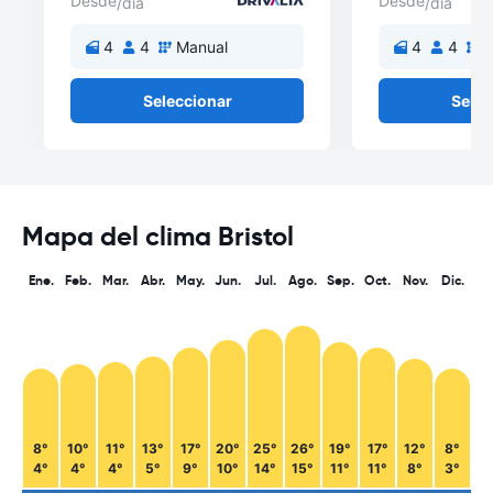
Desde
Desde
/día
/día
4
4
Manual
4
4
M
Seleccionar
Selec
Mapa del clima Bristol
Ene.
Feb.
Mar.
Abr.
May.
Jun.
Jul.
Ago.
Sep.
Oct.
Nov.
Dic.
8°
10°
11°
13°
17°
20°
25°
26°
19°
17°
12°
8°
4°
4°
4°
5°
9°
10°
14°
15°
11°
11°
8°
3°