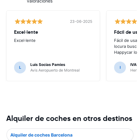
valoraciones
23-06-2025
Excel·lente
Fácil de usa
Excel·lente
Fácil de usar
locura buscar
Happycar lo t
Luis Socias Pamies
IVAN
L
I
Avis Aeropuerto de Montreal
Hertz
Alquiler de coches en otros destinos
Alquiler de coches Barcelona