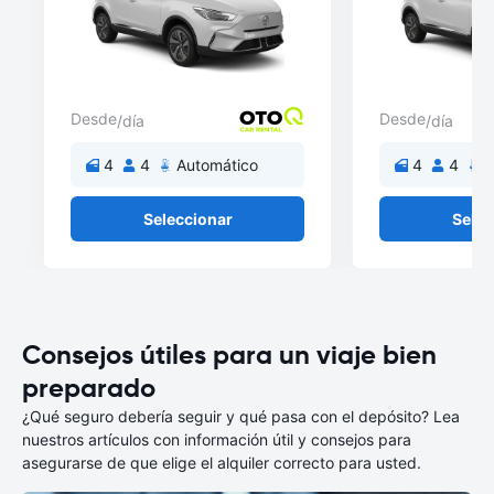
Desde
Desde
/día
/día
4
4
Automático
4
4
A
Seleccionar
Selec
Consejos útiles para un viaje bien
preparado
¿Qué seguro debería seguir y qué pasa con el depósito? Lea
nuestros artículos con información útil y consejos para
asegurarse de que elige el alquiler correcto para usted.