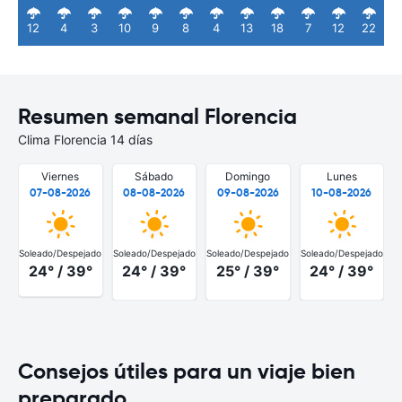
12
4
3
10
9
8
4
13
18
7
12
22
Resumen semanal Florencia
Clima Florencia 14 días
Viernes
Sábado
Domingo
Lunes
07-08-2026
08-08-2026
09-08-2026
10-08-2026
Soleado/Despejado
Soleado/Despejado
Soleado/Despejado
Soleado/Despejado
S
24° / 39°
24° / 39°
25° / 39°
24° / 39°
Consejos útiles para un viaje bien
preparado