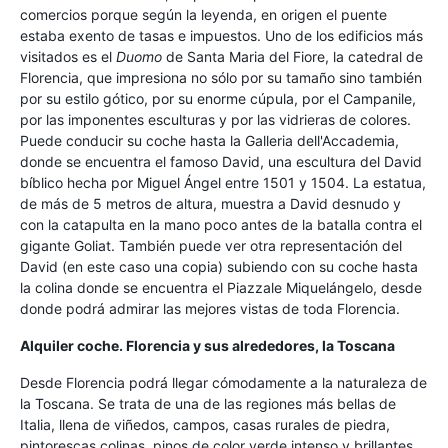
comercios porque según la leyenda, en origen el puente
estaba exento de tasas e impuestos. Uno de los edificios más
visitados es el
Duomo
de Santa Maria del Fiore, la catedral de
Florencia, que impresiona no sólo por su tamaño sino también
por su estilo gótico, por su enorme cúpula, por el Campanile,
por las imponentes esculturas y por las vidrieras de colores.
Puede conducir su coche hasta la Galleria dell'Accademia,
donde se encuentra el famoso David, una escultura del David
bíblico hecha por Miguel Ángel entre 1501 y 1504. La estatua,
de más de 5 metros de altura, muestra a David desnudo y
con la catapulta en la mano poco antes de la batalla contra el
gigante Goliat. También puede ver otra representación del
David (en este caso una copia) subiendo con su coche hasta
la colina donde se encuentra el Piazzale Miquelángelo, desde
donde podrá admirar las mejores vistas de toda Florencia.
Alquiler coche. Florencia y sus alrededores, la Toscana
Desde Florencia podrá llegar cómodamente a la naturaleza de
la Toscana. Se trata de una de las regiones más bellas de
Italia, llena de viñedos, campos, casas rurales de piedra,
pintorescas colinas, pinos de color verde intenso y brillantes