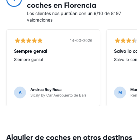
coches en Florencia
Los clientes nos puntúan con un 9/10 de 8197
valoraciones
14-03-2026
Siempre genial
Salvo lo c
Siempre genial
Salvo lo com
Andrea Rey Roca
Marta
A
M
Sicily by Car Aeropuerto de Bari
Renta
Alquiler de coches en otros destinos