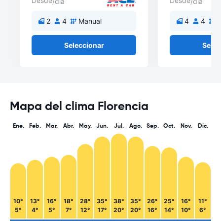
Desde
Desde
/día
/día
2
4
Manual
4
4
M
Seleccionar
Selec
Mapa del clima Florencia
Ene.
Feb.
Mar.
Abr.
May.
Jun.
Jul.
Ago.
Sep.
Oct.
Nov.
Dic.
10°
13°
16°
18°
28°
35°
38°
35°
26°
25°
16°
11°
5°
4°
5°
7°
12°
17°
20°
20°
16°
14°
10°
6°