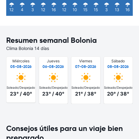
12
4
3
12
16
12
10
15
15
3
13
16
Resumen semanal Bolonia
Clima Bolonia 14 días
Miércoles
Jueves
Viernes
Sábado
05-08-2026
06-08-2026
07-08-2026
08-08-2026
Soleado/Despejado
Soleado/Despejado
Soleado/Despejado
Soleado/Despejado
S
23° / 40°
23° / 40°
21° / 38°
20° / 38°
Consejos útiles para un viaje bien
preparado