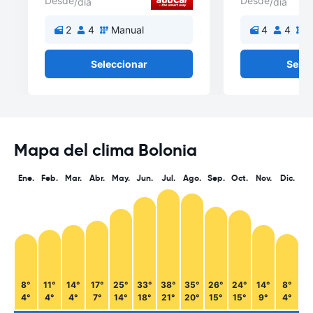
Desde
Desde
/día
/día
2
4
Manual
4
4
M
Seleccionar
Selec
Mapa del clima Bolonia
Ene.
Feb.
Mar.
Abr.
May.
Jun.
Jul.
Ago.
Sep.
Oct.
Nov.
Dic.
8°
11°
14°
17°
25°
33°
38°
35°
26°
24°
14°
8°
4°
4°
4°
7°
14°
18°
21°
20°
15°
15°
9°
4°