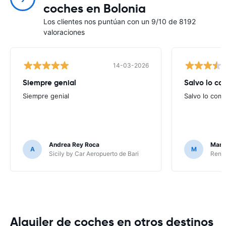
coches en Bolonia
Los clientes nos puntúan con un 9/10 de 8192
valoraciones
14-03-2026
Siempre genial
Salvo lo c
Siempre genial
Salvo lo com
Andrea Rey Roca
Marta
A
M
Sicily by Car Aeropuerto de Bari
Renta
Alquiler de coches en otros destinos