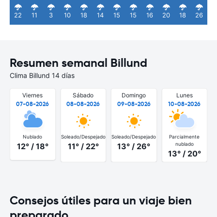
22
11
3
10
18
14
15
15
16
20
18
26
Resumen semanal Billund
Clima Billund 14 días
Viernes
Sábado
Domingo
Lunes
07-08-2026
08-08-2026
09-08-2026
10-08-2026
Nublado
Soleado/Despejado
Soleado/Despejado
Parcialmente
S
nublado
12° / 18°
11° / 22°
13° / 26°
13° / 20°
Consejos útiles para un viaje bien
preparado