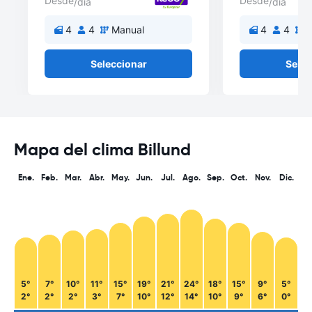
Desde
Desde
/día
/día
4
4
Manual
4
4
M
Seleccionar
Selec
Mapa del clima Billund
Ene.
Feb.
Mar.
Abr.
May.
Jun.
Jul.
Ago.
Sep.
Oct.
Nov.
Dic.
5°
7°
10°
11°
15°
19°
21°
24°
18°
15°
9°
5°
2°
2°
2°
3°
7°
10°
12°
14°
10°
9°
6°
0°