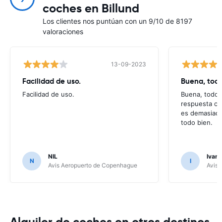
coches en Billund
Los clientes nos puntúan con un 9/10 de 8197
valoraciones
13-09-2023
Facilidad de uso.
Buena, todo
Facilidad de uso.
Buena, todo c
respuesta cu
es demasiado
todo bien.
NIL
Ivan 
N
I
Avis Aeropuerto de Copenhague
Avis 