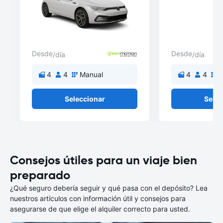
Desde
Desde
/día
/día
4
4
Manual
4
4
M
Seleccionar
Selec
Consejos útiles para un viaje bien
preparado
¿Qué seguro debería seguir y qué pasa con el depósito? Lea
nuestros artículos con información útil y consejos para
asegurarse de que elige el alquiler correcto para usted.