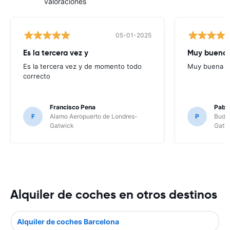
valoraciones
05-01-2025
Es la tercera vez y
Muy buena 
Es la tercera vez y de momento todo
Muy buena c
correcto
Francisco Pena
Pabl
F
Alamo Aeropuerto de Londres-
P
Budge
Gatwick
Gatw
Alquiler de coches en otros destinos
Alquiler de coches Barcelona