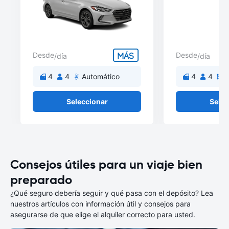
Desde
Desde
/día
/día
4
4
Automático
4
4
M
Seleccionar
Selec
Consejos útiles para un viaje bien
preparado
¿Qué seguro debería seguir y qué pasa con el depósito? Lea
nuestros artículos con información útil y consejos para
asegurarse de que elige el alquiler correcto para usted.