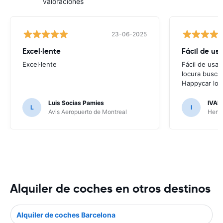
valoraciones
23-06-2025
Excel·lente
Fácil de usa
Excel·lente
Fácil de usar
locura buscar
Happycar lo t
Luis Socias Pamies
IVAN
L
I
Avis Aeropuerto de Montreal
Hertz
Alquiler de coches en otros destinos
Alquiler de coches Barcelona