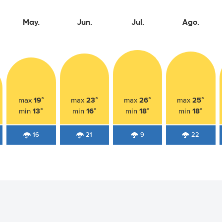
May.
Jun.
Jul.
Ago.
19°
23°
26°
25°
max
max
max
max
13°
16°
18°
18°
min
min
min
min
16
21
9
22