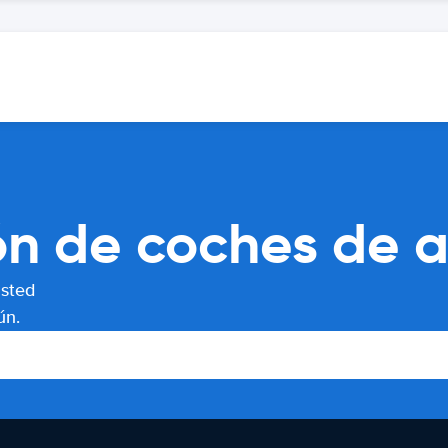
n de coches de a
usted
ún.