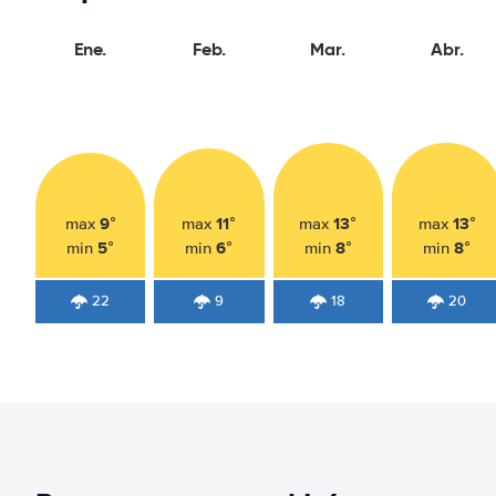
Ene.
Feb.
Mar.
Abr.
9°
11°
13°
13°
max
max
max
max
5°
6°
8°
8°
min
min
min
min
22
9
18
20