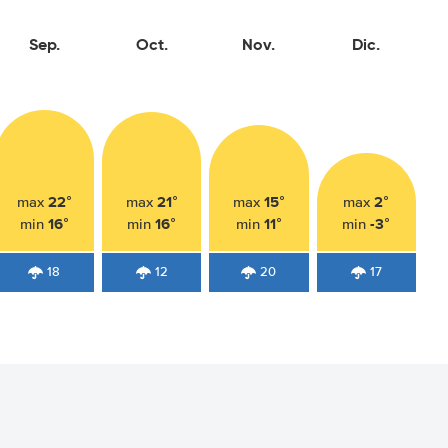
Sep.
Oct.
Nov.
Dic.
22°
21°
15°
2°
max
max
max
max
16°
16°
11°
-3°
min
min
min
min
18
12
20
17