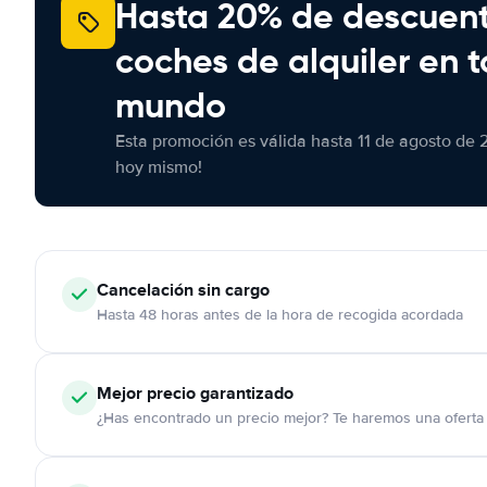
Hasta 20% de descuen
coches de alquiler en t
mundo
Esta promoción es válida hasta 11 de agosto de 
hoy mismo!
Cancelación
sin cargo
Hasta 48 horas antes de la hora de recogida acordada
Mejor precio garantizado
¿Has encontrado un precio mejor? Te haremos una oferta 