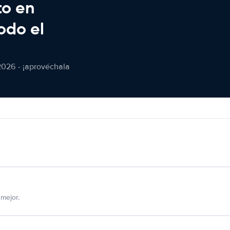
to en
odo el
2026 - ¡aprovéchala
mejor.