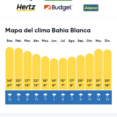
Mapa del clima Bahia Blanca
Ene.
Feb.
Mar.
Abr.
May.
Jun.
Jul.
Ago.
Sep.
Oct.
Nov.
Dic.
34°
33°
27°
22°
18°
14°
15°
17°
20°
23°
31°
30°
21°
19°
15°
12°
9°
6°
7°
8°
9°
11°
16°
18°
12
9
8
11
7
1
6
7
6
11
14
13