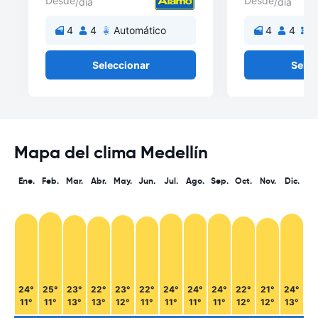
Desde
Desde
/día
/día
4
4
Automático
4
4
M
Seleccionar
Selec
Mapa del clima Medellín
Ene.
Feb.
Mar.
Abr.
May.
Jun.
Jul.
Ago.
Sep.
Oct.
Nov.
Dic.
24°
25°
23°
22°
23°
22°
24°
24°
24°
22°
21°
24°
11°
11°
13°
13°
12°
11°
11°
11°
11°
12°
12°
13°