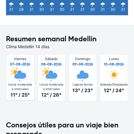
31
28
31
30
31
30
31
31
30
31
30
31
Resumen semanal Medellín
Clima Medellín 14 días
Viernes
Sábado
Domingo
Lunes
07-08-2026
08-08-2026
09-08-2026
10-08-2026
Lluvia moderada
Lluvia moderada
Ligeras lluvias
Soleado/Despejado
S
a intervalos
a intervalos
13° / 23°
12° / 24°
11° / 25°
12° / 26°
Consejos útiles para un viaje bien
preparado