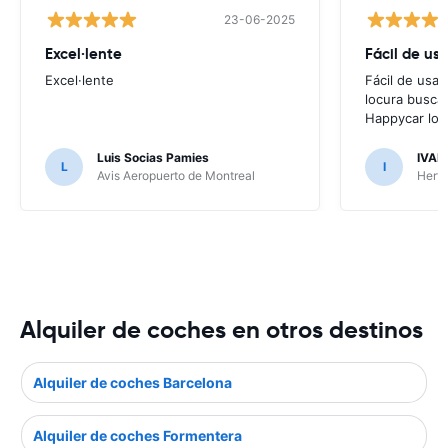
23-06-2025
Excel·lente
Fácil de usa
Excel·lente
Fácil de usar
locura buscar
Happycar lo t
Luis Socias Pamies
IVAN
L
I
Avis Aeropuerto de Montreal
Hertz
Alquiler de coches en otros destinos
Alquiler de coches Barcelona
Alquiler de coches Formentera