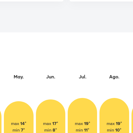
May.
Jun.
Jul.
Ago.
14°
17°
19°
19°
max
max
max
max
7°
8°
11°
10°
min
min
min
min