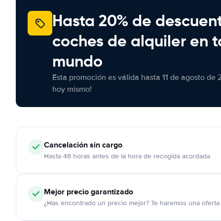
Hasta 20% de descuen
coches de alquiler en t
mundo
Esta promoción es válida hasta 11 de agosto de 
hoy mismo!
Cancelación
sin cargo
Hasta 48 horas antes de la hora de recogida acordada
Mejor precio garantizado
¿Has encontrado un precio mejor? Te haremos una oferta 