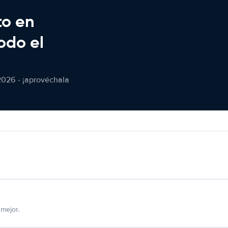
to en
odo el
2026 - ¡aprovéchala
mejor.