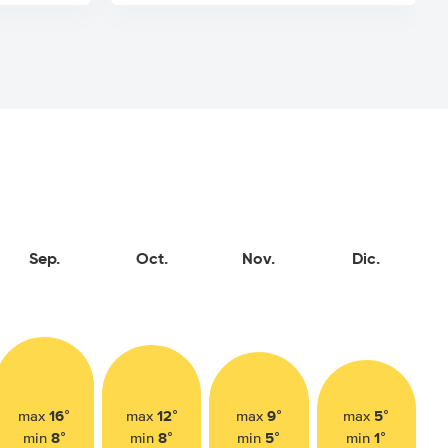
Sep.
Oct.
Nov.
Dic.
16°
12°
9°
5°
max
max
max
max
8°
8°
5°
1°
min
min
min
min