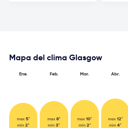
Mapa del clima Glasgow
Ene.
Feb.
Mar.
Abr.
5°
8°
10°
12°
max
max
max
max
2°
3°
2°
4°
min
min
min
min