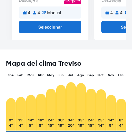
Desde
Desde
/día
/día
4
4
Manual
4
4
M
Seleccionar
Selec
Mapa del clima Treviso
Ene.
Feb.
Mar.
Abr.
May.
Jun.
Jul.
Ago.
Sep.
Oct.
Nov.
Dic.
9°
11°
14°
16°
24°
30°
34°
33°
24°
23°
14°
8°
4°
4°
5°
8°
15°
19°
20°
19°
15°
14°
9°
4°