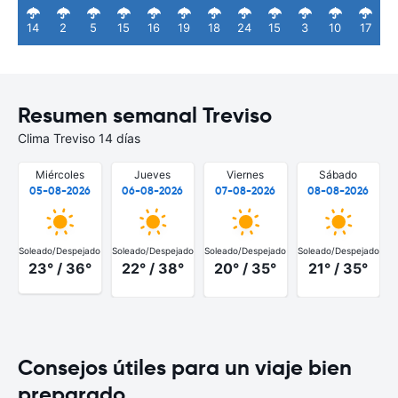
14
2
5
15
16
19
18
24
15
3
10
17
Resumen semanal Treviso
Clima Treviso 14 días
Miércoles
Jueves
Viernes
Sábado
05-08-2026
06-08-2026
07-08-2026
08-08-2026
Soleado/Despejado
Soleado/Despejado
Soleado/Despejado
Soleado/Despejado
S
23° / 36°
22° / 38°
20° / 35°
21° / 35°
Consejos útiles para un viaje bien
preparado