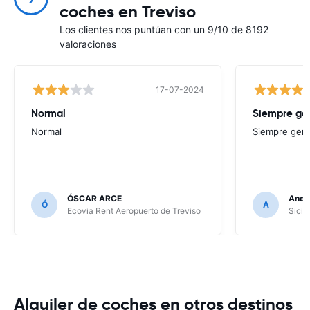
coches en Treviso
Los clientes nos puntúan con un 9/10 de 8192
valoraciones
17-07-2024
Normal
Siempre ge
Normal
Siempre geni
ÓSCAR ARCE
Andr
Ó
A
Ecovia Rent Aeropuerto de Treviso
Sicil
Alquiler de coches en otros destinos