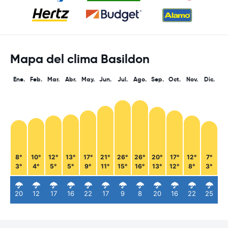
Mapa del clima Basildon
Ene.
Feb.
Mar.
Abr.
May.
Jun.
Jul.
Ago.
Sep.
Oct.
Nov.
Dic.
8°
10°
12°
13°
17°
21°
26°
26°
20°
17°
12°
7°
3°
4°
5°
5°
9°
11°
15°
16°
13°
12°
8°
3°
20
12
17
16
22
17
9
8
20
16
22
25