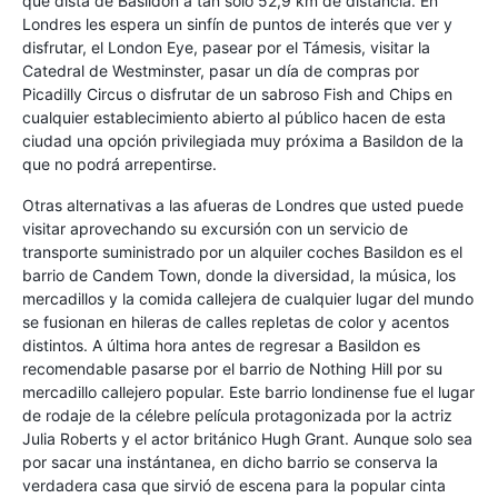
que dista de Basildon a tan solo 52,9 km de distancia. En
Londres les espera un sinfín de puntos de interés que ver y
disfrutar, el London Eye, pasear por el Támesis, visitar la
Catedral de Westminster, pasar un día de compras por
Picadilly Circus o disfrutar de un sabroso Fish and Chips en
cualquier establecimiento abierto al público hacen de esta
ciudad una opción privilegiada muy próxima a Basildon de la
que no podrá arrepentirse.
Otras alternativas a las afueras de Londres que usted puede
visitar aprovechando su excursión con un servicio de
transporte suministrado por un alquiler coches Basildon es el
barrio de Candem Town, donde la diversidad, la música, los
mercadillos y la comida callejera de cualquier lugar del mundo
se fusionan en hileras de calles repletas de color y acentos
distintos. A última hora antes de regresar a Basildon es
recomendable pasarse por el barrio de Nothing Hill por su
mercadillo callejero popular. Este barrio londinense fue el lugar
de rodaje de la célebre película protagonizada por la actriz
Julia Roberts y el actor británico Hugh Grant. Aunque solo sea
por sacar una instántanea, en dicho barrio se conserva la
verdadera casa que sirvió de escena para la popular cinta