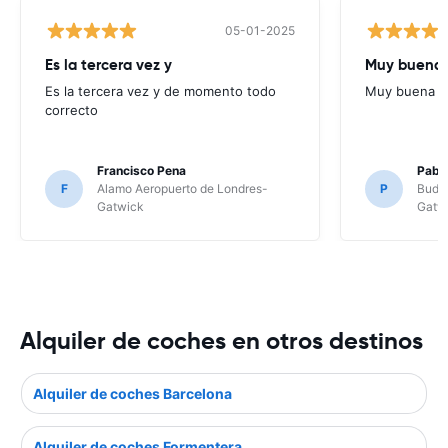
05-01-2025
Es la tercera vez y
Muy buena 
Es la tercera vez y de momento todo
Muy buena c
correcto
Francisco Pena
Pabl
F
Alamo Aeropuerto de Londres-
P
Budge
Gatwick
Gatw
Alquiler de coches en otros destinos
Alquiler de coches Barcelona
Alquiler de coches Formentera