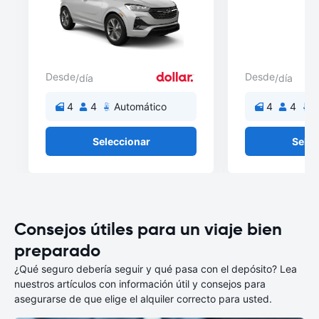
Desde
Desde
/día
/día
4
4
Automático
4
4
A
Seleccionar
Selec
Consejos útiles para un viaje bien
preparado
¿Qué seguro debería seguir y qué pasa con el depósito? Lea
nuestros artículos con información útil y consejos para
asegurarse de que elige el alquiler correcto para usted.