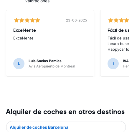
valoraciones
23-06-2025
Excel·lente
Fácil de usa
Excel·lente
Fácil de usar
locura buscar
Happycar lo t
Luis Socias Pamies
IVAN
L
I
Avis Aeropuerto de Montreal
Hertz
Alquiler de coches en otros destinos
Alquiler de coches Barcelona