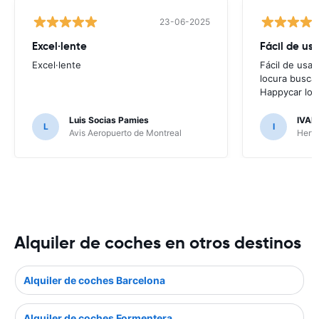
23-06-2025
Excel·lente
Fácil de usa
Excel·lente
Fácil de usar
locura buscar
Happycar lo t
Luis Socias Pamies
IVAN
L
I
Avis Aeropuerto de Montreal
Hertz
Alquiler de coches en otros destinos
Alquiler de coches Barcelona
Alquiler de coches Formentera