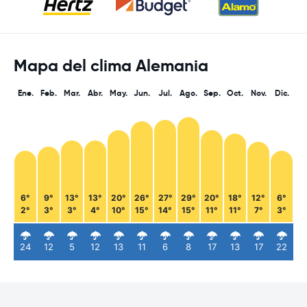
Mapa del clima Alemania
Ene.
Feb.
Mar.
Abr.
May.
Jun.
Jul.
Ago.
Sep.
Oct.
Nov.
Dic.
6°
9°
13°
13°
20°
26°
27°
29°
20°
18°
12°
6°
2°
3°
3°
4°
10°
15°
14°
15°
11°
11°
7°
3°
24
12
5
12
13
11
6
8
17
13
17
22