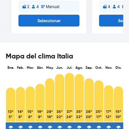
2
4
Manual
4
4
M
Seleccionar
Selec
Mapa del clima Italia
Ene.
Feb.
Mar.
Abr.
May.
Jun.
Jul.
Ago.
Sep.
Oct.
Nov.
Dic.
13°
14°
15°
19°
28°
35°
37°
35°
28°
25°
17°
15°
5°
6°
6°
9°
16°
22°
24°
22°
20°
17°
12°
10°