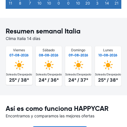
11
8
7
10
10
0
0
10
20
3
14
21
Resumen semanal Italia
Clima Italia 14 días
Viernes
Sábado
Domingo
Lunes
07-08-2026
08-08-2026
09-08-2026
10-08-2026
Soleado/Despejado
Soleado/Despejado
Soleado/Despejado
Soleado/Despejado
S
25° / 38°
24° / 36°
24° / 37°
25° / 38°
Así es como funciona HAPPYCAR
Encontramos y comparamos las mejores ofertas