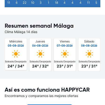
11
6
22
10
3
1
18
4
4
4
11
5
Resumen semanal Málaga
Clima Málaga 14 días
Miércoles
Jueves
Viernes
Sábado
05-08-2026
06-08-2026
07-08-2026
08-08-2026
Soleado/Despejado
Soleado/Despejado
Soleado/Despejado
Soleado/Despejado
S
24° / 34°
24° / 32°
23° / 31°
23° / 31°
Así es como funciona HAPPYCAR
Encontramos y comparamos las mejores ofertas