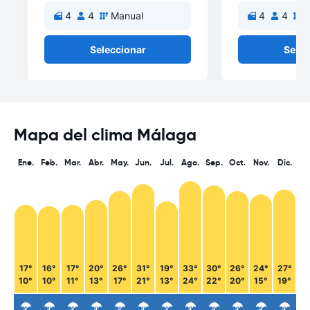
4
4
Manual
4
4
M
Seleccionar
Selec
Mapa del clima Málaga
Ene.
Feb.
Mar.
Abr.
May.
Jun.
Jul.
Ago.
Sep.
Oct.
Nov.
Dic.
17°
16°
17°
20°
26°
31°
19°
33°
30°
26°
24°
27°
10°
10°
11°
13°
17°
21°
13°
24°
22°
20°
15°
19°