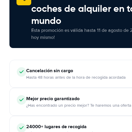
coches de alquiler en t
mundo
Esta promoción es válida hasta 11 de agosto de 
hoy mismo!
Cancelación
sin cargo
Hasta 48 horas antes de la hora de recogida acordada
Mejor precio garantizado
¿Has encontrado un precio mejor? Te haremos una oferta 
24000+
lugares de recogida