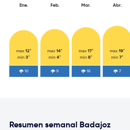
Ene.
Feb.
Mar.
Abr.
12°
14°
17°
19°
max
max
max
max
3°
4°
8°
7°
min
min
min
min
10
9
16
7
Resumen semanal Badajoz