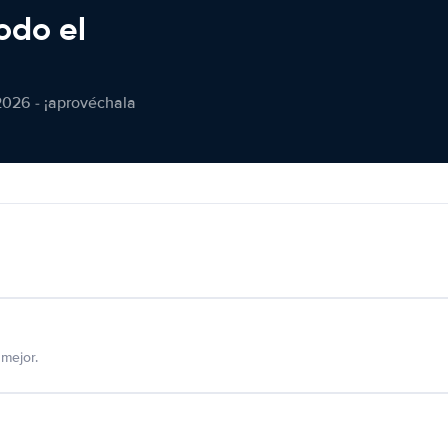
odo el
2026 - ¡aprovéchala
mejor.