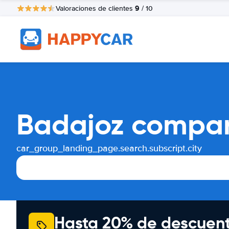
9
Valoraciones de clientes
/ 10
Badajoz compar
car_group_landing_page.search.subscript.city
Hasta 20% de descuen