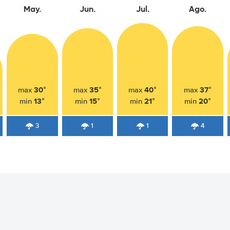
May.
Jun.
Jul.
Ago.
30°
35°
40°
37°
max
max
max
max
13°
15°
21°
20°
min
min
min
min
3
1
1
4