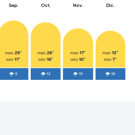
Sep.
Oct.
Nov.
Dic.
29°
26°
17°
13°
max
max
max
max
17°
16°
10°
7°
min
min
min
min
9
12
10
18