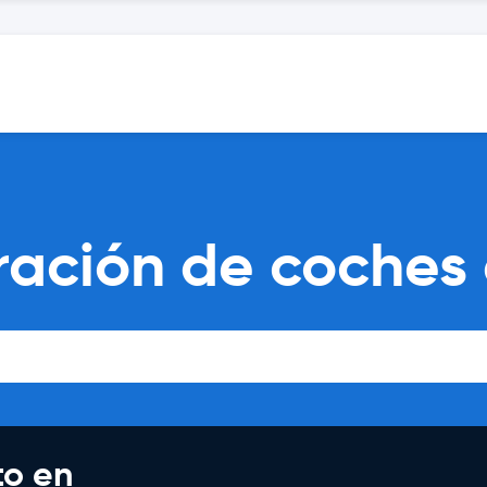
ación de coches d
to en