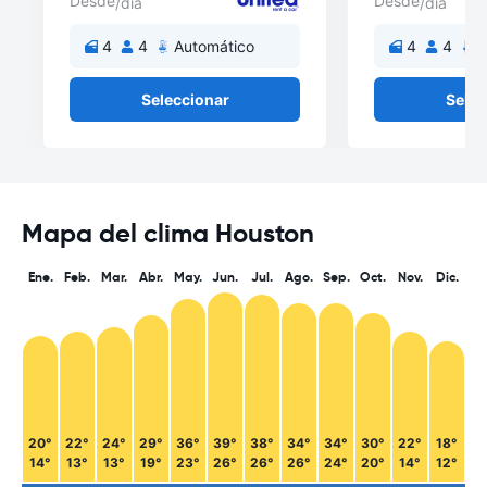
Desde
Desde
/día
/día
4
4
Automático
4
4
A
Seleccionar
Selec
Mapa del clima Houston
Ene.
Feb.
Mar.
Abr.
May.
Jun.
Jul.
Ago.
Sep.
Oct.
Nov.
Dic.
20°
22°
24°
29°
36°
39°
38°
34°
34°
30°
22°
18°
14°
13°
13°
19°
23°
26°
26°
26°
24°
20°
14°
12°