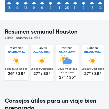
15
9
12
9
9
9
11
25
11
9
15
13
Resumen semanal Houston
Clima Houston 14 días
Miércoles
Jueves
Viernes
Sábado
05-08-2026
06-08-2026
07-08-2026
08-08-2026
Soleado/Despejado
Soleado/Despejado
Lluvia moderada
Soleado/Despejado
S
a intervalos
26° / 38°
27° / 38°
27° / 36°
27° / 35°
Consejos útiles para un viaje bien
preparado