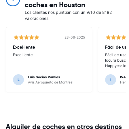
coches en Houston
Los clientes nos puntúan con un 9/10 de 8192
valoraciones
23-06-2025
Excel·lente
Fácil de usa
Excel·lente
Fácil de usar
locura buscar
Happycar lo t
Luis Socias Pamies
IVAN
L
I
Avis Aeropuerto de Montreal
Hertz
Alquiler de coches en otros destinos