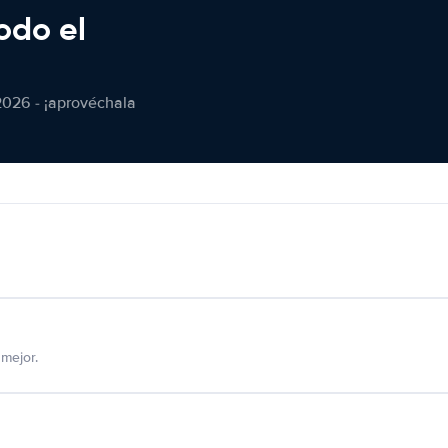
odo el
2026 - ¡aprovéchala
mejor.