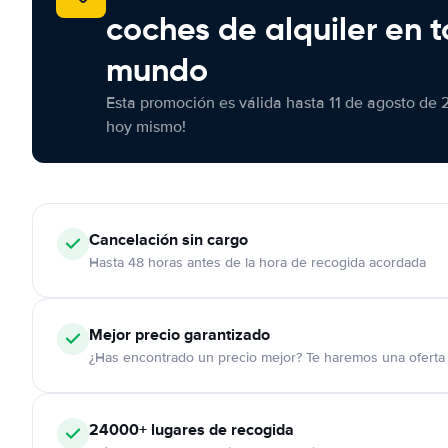
coches de alquiler en t
mundo
Esta promoción es válida hasta 11 de agosto de 
hoy mismo!
Cancelación
sin cargo
Hasta 48 horas antes de la hora de recogida acordada
Mejor precio garantizado
¿Has encontrado un precio mejor? Te haremos una oferta 
24000+
lugares de recogida