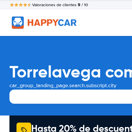
9
Valoraciones de clientes
/ 10
Torrelavega com
car_group_landing_page.search.subscript.city
Hasta 20% de descuen