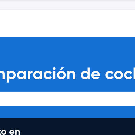
paración de coch
to en