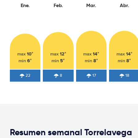
Ene.
Feb.
Mar.
Abr.
10°
12°
14°
14°
max
max
max
max
6°
5°
8°
8°
min
min
min
min
22
8
17
18
Resumen semanal Torrelavega