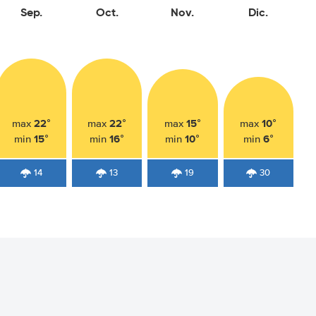
Sep.
Oct.
Nov.
Dic.
22°
22°
15°
10°
max
max
max
max
15°
16°
10°
6°
min
min
min
min
14
13
19
30