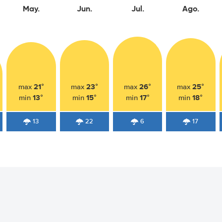
May.
Jun.
Jul.
Ago.
21°
23°
26°
25°
max
max
max
max
13°
15°
17°
18°
min
min
min
min
13
22
6
17